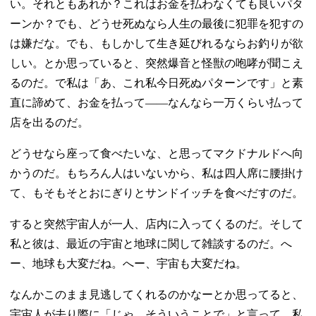
い。それともあれか？これはお金を払わなくても良いパタ
ーンか？でも、どうせ死ぬなら人生の最後に犯罪を犯すの
は嫌だな。でも、もしかして生き延びれるならお釣りが欲
しい。とか思っていると、突然爆音と怪獣の咆哮が聞こえ
るのだ。で私は「あ、これ私今日死ぬパターンです」と素
直に諦めて、お金を払って――なんなら一万くらい払って
店を出るのだ。
どうせなら座って食べたいな、と思ってマクドナルドへ向
かうのだ。もちろん人はいないから、私は四人席に腰掛け
て、もそもそとおにぎりとサンドイッチを食べだすのだ。
すると突然宇宙人が一人、店内に入ってくるのだ。そして
私と彼は、最近の宇宙と地球に関して雑談するのだ。へ
ー、地球も大変だね。へー、宇宙も大変だね。
なんかこのまま見逃してくれるのかなーとか思ってると、
宇宙人が去り際に「じゃ、そういうことで」と言って、私