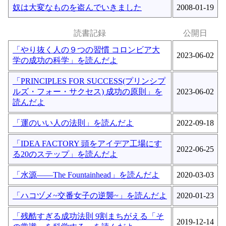
奴は大変なものを盗んでいきました
2008-01-19
読書記録
公開日
「やり抜く人の９つの習慣 コロンビア大
2023-06-02
学の成功の科学」を読んだよ
「PRINCIPLES FOR SUCCESS(プリンシプ
ルズ・フォー・サクセス) 成功の原則」を
2023-06-02
読んだよ
「運のいい人の法則」を読んだよ
2022-09-18
「IDEA FACTORY 頭をアイデア工場にす
2022-06-25
る20のステップ」を読んだよ
「水源――The Fountainhead」を読んだよ
2020-03-03
「ハコヅメ~交番女子の逆襲~」を読んだよ
2020-01-23
「残酷すぎる成功法則 9割まちがえる「そ
2019-12-14