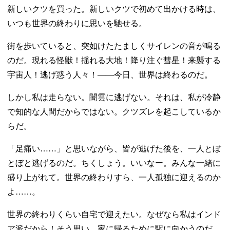
新しいクツを買った。新しいクツで初めて出かける時は、
いつも世界の終わりに思いを馳せる。
街を歩いていると、突如けたたましくサイレンの音が鳴る
のだ。現れる怪獣！揺れる大地！降り注ぐ彗星！来襲する
宇宙人！逃げ惑う人々！――今日、世界は終わるのだ。
しかし私は走らない。闇雲に逃げない。それは、私が冷静
で知的な人間だからではない。クツズレを起こしているか
らだ。
「足痛い……」と思いながら、皆が逃げた後を、一人とぼ
とぼと逃げるのだ。ちくしょう。いいなー。みんな一緒に
盛り上がれて。世界の終わりすら、一人孤独に迎えるのか
よ……。
世界の終わりくらい自宅で迎えたい。なぜなら私はインド
ア派だから！そう思い、家に帰るために駅に向かうのだ。