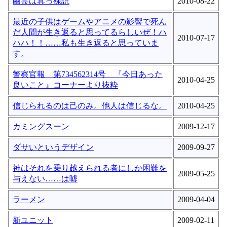
幽霊は真っ裸説
2010-08-22
最近の子供はゲームやアニメの影響で死ん
だ人間が生き返ると思ってるらしいぜ！ハ
2010-07-17
ハハ！！……私も生き返ると思っていま
す。
警察官報 第734562314号 『今日あった
2010-04-25
良いこと』コーナーより抜粋
信じられるのは己のみ。他人は信じるな。
2010-04-25
カミングスーン
2009-12-17
ダサいというデザイン
2009-09-27
神はそれを乗り越えられる者にしか困難を
2009-05-25
与えない……は嘘
ラーメン
2009-04-04
新ユニット
2009-02-11