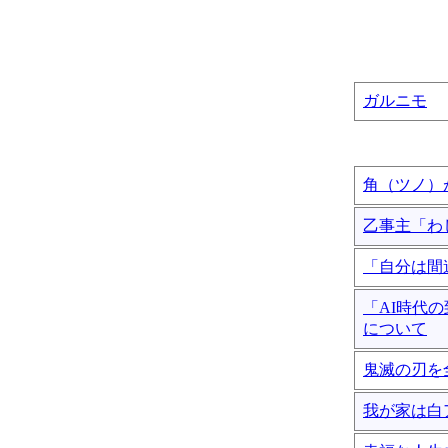
ガルニモ
角（ツノ）
乙事主「わ
「自分は間
「AI時代
について
鬼滅の刃を
我が家は白