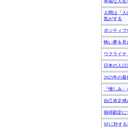
幸福な人生
人間は「人
気がする
ポジティブ
怖い夢を見
ウクライナ
日本の人口
2025年
「憎しみ」
自己肯定感
損得勘定に
SFに対す