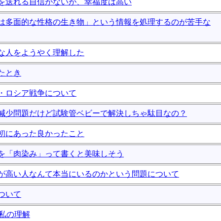
を送れる自信がないが、幸福度は高い
は多面的な性格の生き物」という情報を処理するのが苦手な
な人をようやく理解した
たとき
・ロシア戦争について
減少問題だけど試験管ベビーで解決しちゃ駄目なの？
の最初にあった良かったこと
を「肉染み」って書くと美味しそう
が高い人なんて本当にいるのかという問題について
ついて
る私の理解