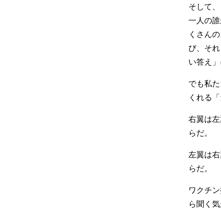
そして、
一人の誰
くさんの
び、それ
い答え」
でも私た
くれる「
右翼は左
らだ。
左翼は右
らだ。
ワクチン
ら聞く気