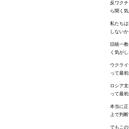
反ワクチ
ら聞く気
私たちは
しないか
旧統一教
く気がし
ウクライ
って最初
ロシア支
って最初
本当に正
上で判断
でもこの