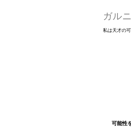
ガル
私は天才の可
可能性