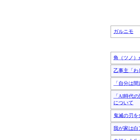
ガルニモ
角（ツノ）
乙事主「わ
「自分は間
「AI時代
について
鬼滅の刃を
我が家は白