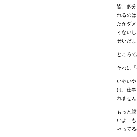
皆、多分
れるのは
たがダメ
ゃないし
せいだよ
ところで
それは「
いやいや
は、仕事
れません
もっと親
いよ！も
ゃってる