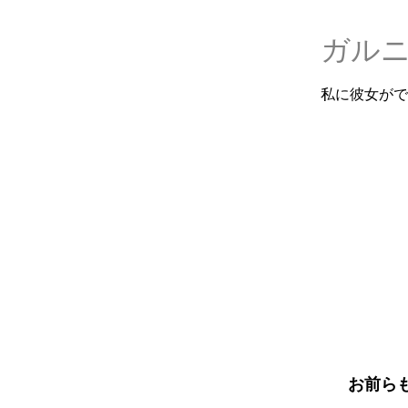
ガル
私に彼女がで
お前ら