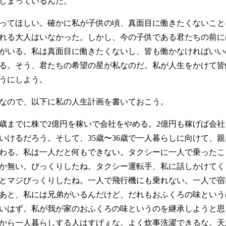
しまっているんだ。
ってほしい。確かに私が子供の頃、真面目に働きたくないこと
れる大人はいなかった。しかし、今の子供である君たちの前に
がいる。私は真面目に働きたくないし、皆も働かなければいい
る。そう、君たちの希望の星が私なのだ。私が人生をかけて皆
うにしよう。
なので、以下に私の人生計画を書いておこう。
5歳までに株で2億円を稼いで会社をやめる。2億円も稼げば会
いけるだろう。そして、35歳〜36歳で一人暮らしに向けて、
わる。私は一人だと何もできない。タクシーに一人で乗ったこ
か無い。びっくりしたね。タクシー運転手、私に話しかけてく
とマジびっくりしたね。一人で飛行機にも乗れない。一人で宿
あと、私には兄弟がいるんだけど、だれもおふくろの味という
いはず。私が我が家のおふくろの味というのを継承しようと思
から一人暮らしする人はすげぇな。よく炊事洗濯できるな。天