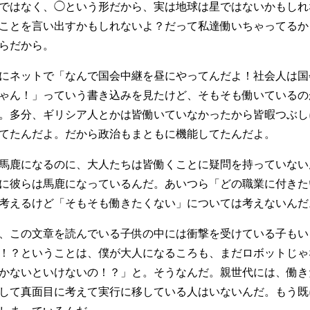
ではなく、◯という形だから、実は地球は星ではないかもしれ
ことを言い出すかもしれないよ？だって私達働いちゃってるか
らだから。
にネットで「なんで国会中継を昼にやってんだよ！社会人は国
ゃん！」っていう書き込みを見たけど、そもそも働いているの
。多分、ギリシア人とかは皆働いていなかったから皆暇つぶし
てたんだよ。だから政治もまともに機能してたんだよ。
馬鹿になるのに、大人たちは皆働くことに疑問を持っていない
に彼らは馬鹿になっているんだ。あいつら「どの職業に付きた
考えるけど「そもそも働きたくない」については考えないんだ
、この文章を読んでいる子供の中には衝撃を受けている子もい
！？ということは、僕が大人になるころも、まだロボットじゃ
かないといけないの！？」と。そうなんだ。親世代には、働き
して真面目に考えて実行に移している人はいないんだ。もう既