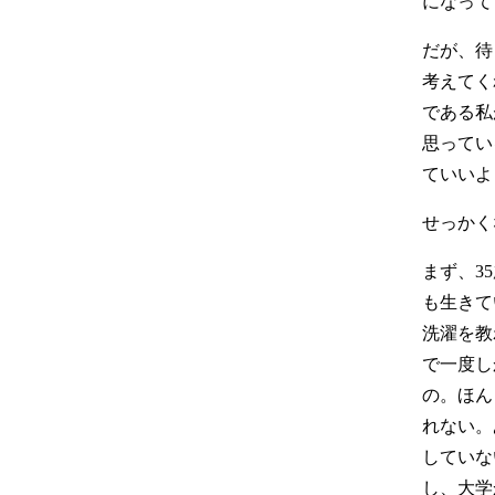
になって
だが、待
考えてく
である私
思ってい
ていいよ
せっかく
まず、3
も生きて
洗濯を教
で一度し
の。ほん
れない。
していな
し、大学