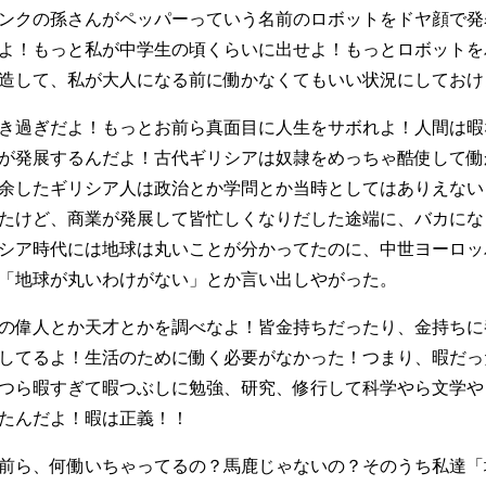
ンクの孫さんがペッパーっていう名前のロボットをドヤ顔で発
よ！もっと私が中学生の頃くらいに出せよ！もっとロボットを
造して、私が大人になる前に働かなくてもいい状況にしておけ
き過ぎだよ！もっとお前ら真面目に人生をサボれよ！人間は暇
が発展するんだよ！古代ギリシアは奴隷をめっちゃ酷使して働
余したギリシア人は政治とか学問とか当時としてはありえない
たけど、商業が発展して皆忙しくなりだした途端に、バカにな
シア時代には地球は丸いことが分かってたのに、中世ヨーロッ
「地球が丸いわけがない」とか言い出しやがった。
の偉人とか天才とかを調べなよ！皆金持ちだったり、金持ちに
してるよ！生活のために働く必要がなかった！つまり、暇だっ
つら暇すぎて暇つぶしに勉強、研究、修行して科学やら文学や
たんだよ！暇は正義！！
前ら、何働いちゃってるの？馬鹿じゃないの？そのうち私達「