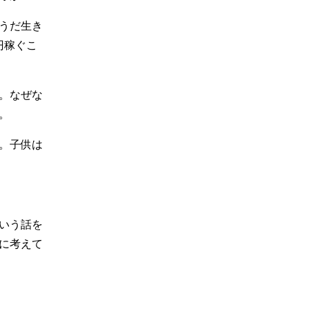
うだ生き
円稼ぐこ
う。なぜな
。
く。子供は
いう話を
に考えて