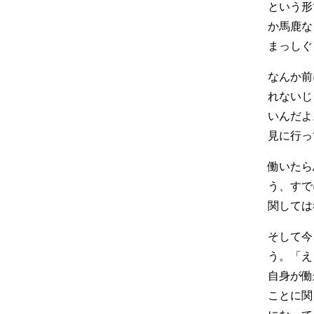
という形
か馬鹿な
まっしぐ
なんか前
れないじ
いんだよ
見に行っ
働いたら
う、すで
関しては
そして今
う。「え
自身が働
ことに関